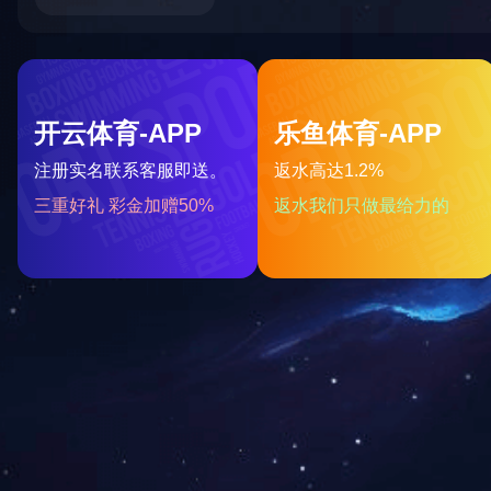
煤炭
电 话：0391-6701389
传 真：0391-6701331
邮 编：459001
邮 箱：jymybgs@163.com
销售电话：0391-6701315
地 址：河南省济源市克井镇