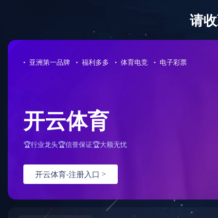
开云网页版登录入口