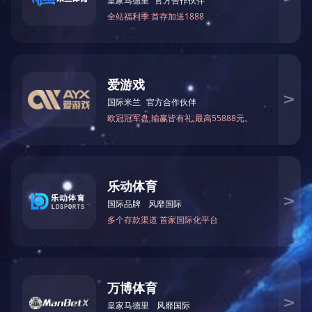
煤炭
产品详情
河南省济源煤业有限
电 话：0391-6701389
拥有总资产25亿元
传 真：0391-6701331
上可整列装卸的济
邮 编：459001
邮 箱：jymybgs@163.com
销售电话：0391-6701315
地 址：河南省济源市克井镇
上一篇：
筛子煤